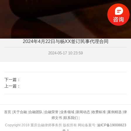
2024年4月22日与杨XX签订民事代理合同
2024-05-17 10:23:59
下一篇：
上一篇：
首页
|
关于合融
|
合融团队
|
​合融荣誉
|
业务领域
|
新闻动态
|
收费标准
|
案例精选
|
律
师文书
|
联系我们
|
Copyright 2018 重庆合融律师事务所 版权所有 网站备案号:
渝ICP备19008823
号-1