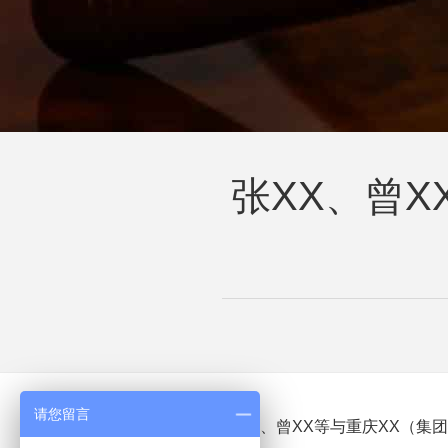
张XX、曾
请您留言
张
XX
、曾
XX
等与重庆
XX
（集团